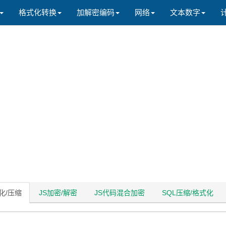
格式化转换
加解密编码
网络
文本数字
化/压缩
JS加密/解密
JS代码混合加密
SQL压缩/格式化