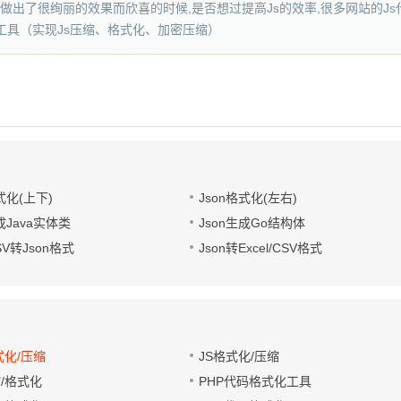
做出了很绚丽的效果而欣喜的时候,是否想过提高Js的效率,很多网站的J
工具（实现Js压缩、格式化、加密压缩）
式化(上下)
Json格式化(左右)
成Java实体类
Json生成Go结构体
CSV转Json格式
Json转Excel/CSV格式
式化/压缩
JS格式化/压缩
缩/格式化
PHP代码格式化工具