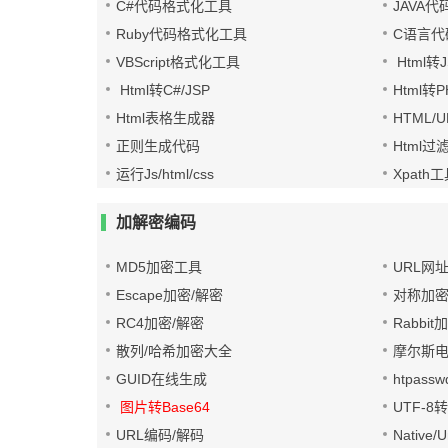
C#代码格式化工具
JAVA
Ruby代码格式化工具
C语言代
VBScript格式化工具
Html转J
Html转C#/JSP
Html转
Html表格生成器
HTML/
正则生成代码
Html过
运行Js/html/css
Xpath
加解密编码
MD5加密工具
URL网
Escape加密/解密
对称加密
RC4加密/解密
Rabbit
散列/哈希加密大全
摩尔斯
GUID在线生成
htpass
图片转Base64
UTF-8
URL编码/解码
Native