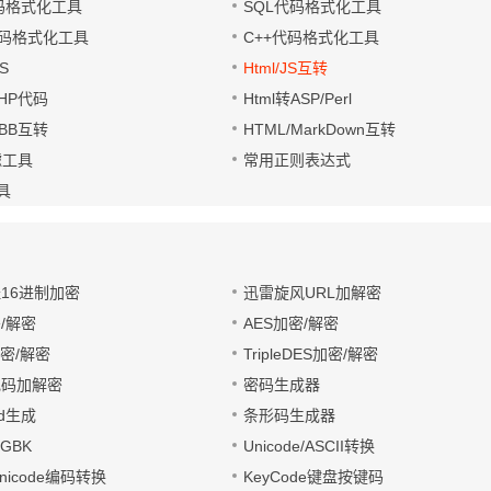
代码格式化工具
SQL代码格式化工具
码格式化工具
C++代码格式化工具
S
Html/JS互转
PHP代码
Html转ASP/Perl
UBB互转
HTML/MarkDown互转
滤工具
常用正则表达式
工具
址16进制加密
迅雷旋风URL加解密
/解密
AES加密/解密
加密/解密
TripleDES加密/解密
电码加解密
密码生成器
wd生成
条形码生成器
转GBK
Unicode/ASCII转换
/Unicode编码转换
KeyCode键盘按键码