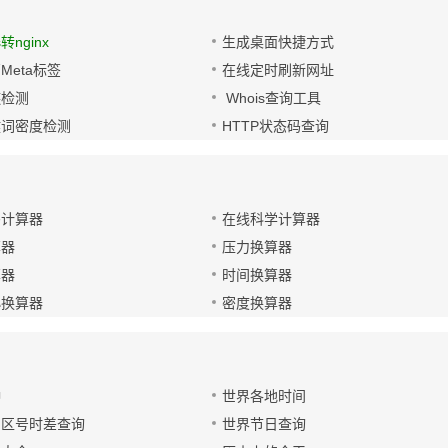
s转nginx
生成桌面快捷方式
Meta标签
在线定时刷新网址
链检测
Whois查询工具
键词密度检测
HTTP状态码查询
码计算器
在线科学计算器
算器
压力换算器
算器
时间换算器
小换算器
密度换算器
钟
世界各地时间
国区号时差查询
世界节日查询