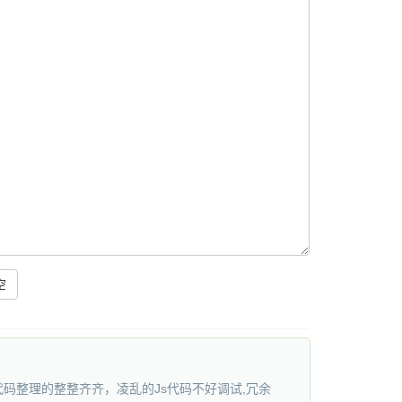
的JS代码整理的整整齐齐，凌乱的Js代码不好调试,冗余