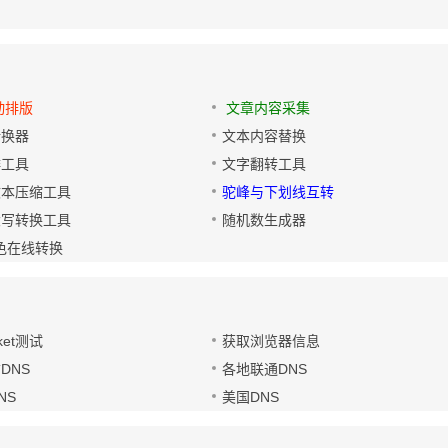
动排版
文章内容采集
转换器
文本内容替换
排工具
文字翻转工具
文本压缩工具
驼峰与下划线互转
大写转换工具
随机数生成器
色在线转换
ket测试
获取浏览器信息
DNS
各地联通DNS
NS
美国DNS