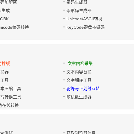
电码加解密
密码生成器
wd生成
条形码生成器
转GBK
Unicode/ASCII转换
/Unicode编码转换
KeyCode键盘按键码
动排版
文章内容采集
转换器
文本内容替换
排工具
文字翻转工具
文本压缩工具
驼峰与下划线互转
大写转换工具
随机数生成器
色在线转换
ket测试
获取浏览器信息