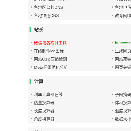
各地区公共DNS
各地电信
各地铁通DNS
教育网D
站长
微信域名检测工具
htacces
在线制作ico图标
生成网页
网站Gzip压缩检测
网站死
Meta标签优化分析
网页关
计算
利率计算器在线
子网掩
热量换算器
体积换
长度换算器
温度换
角度换算器
数据大