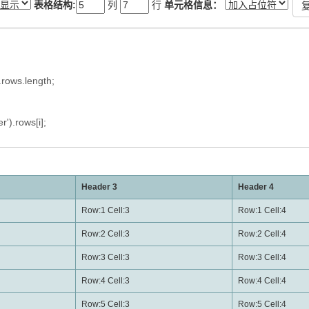
表格结构:
列
行
单元格信息：
复
Header 3
Header 4
Row:1 Cell:3
Row:1 Cell:4
Row:2 Cell:3
Row:2 Cell:4
Row:3 Cell:3
Row:3 Cell:4
Row:4 Cell:3
Row:4 Cell:4
Row:5 Cell:3
Row:5 Cell:4