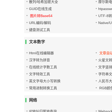
散列/哈希加密大全
摩尔斯
GUID在线生成
htpass
图片转Base64
UTF-8
URL编码/解码
Native
键盘测试工具
文本数字
Html在线编辑器
文章自
汉字转为拼音
火星文
在线统计字数工具
文字竖
文字特效工具
字符串
英文字母大小写转换
人民币
常用进制转换工具
RGB颜
网络
IP地址归属地查询
Websoc