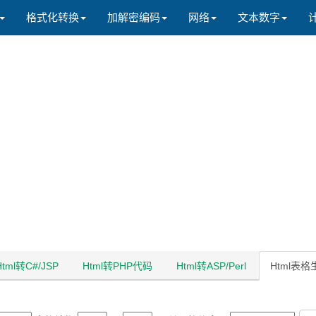
格式化转换
加解密编码
网络
文本数字
Html转C#/JSP
Html转PHP代码
Html转ASP/Perl
Html表