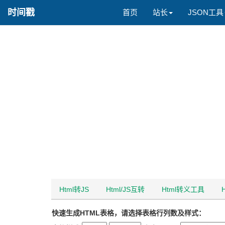
时间戳
首页
站长
JSON工具
Html转JS
Html/JS互转
Html转义工具
快速生成HTML表格，请选择表格行列数及样式：