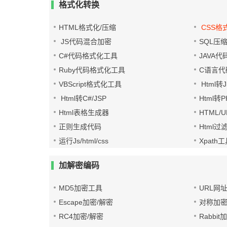
格式化转换
HTML格式化/压缩
CSS格
JS代码混合加密
SQL压
C#代码格式化工具
JAVA
Ruby代码格式化工具
C语言代
VBScript格式化工具
Html转J
Html转C#/JSP
Html转
Html表格生成器
HTML/
正则生成代码
Html过
运行Js/html/css
Xpath
加解密编码
MD5加密工具
URL网
Escape加密/解密
对称加密
RC4加密/解密
Rabbit